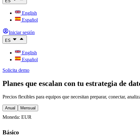
ES
English
Español
Iniciar sesión
ES
English
Español
Solicita demo
Planes que escalan con tu estrategia de dat
Precios flexibles para equipos que necesitan preparar, conectar, analiz
Anual
Mensual
Moneda
:
EUR
Básico