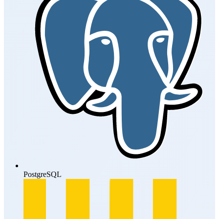
PostgreSQL