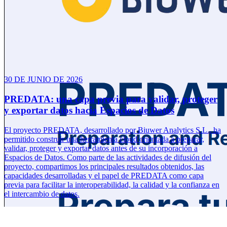
30 DE JUNIO DE 2026
PREDATA: una capa previa para validar, proteger
y exportar datos hacia Espacios de Datos
El proyecto PREDATA, desarrollado por Biuwer Analytics S.L., ha
permitido construir una herramienta cloud orientada a preparar,
validar, proteger y exportar datos antes de su incorporación a
Espacios de Datos. Como parte de las actividades de difusión del
proyecto, compartimos los principales resultados obtenidos, las
capacidades desarrolladas y el papel de PREDATA como capa
previa para facilitar la interoperabilidad, la calidad y la confianza en
el intercambio de datos.