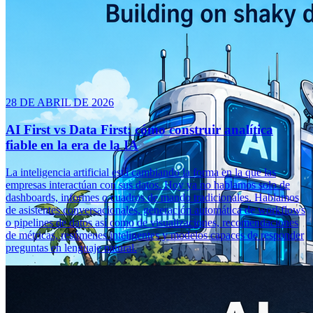
28 DE ABRIL DE 2026
AI First vs Data First: cómo construir analítica
fiable en la era de la IA
La inteligencia artificial está cambiando la forma en la que las
empresas interactúan con sus datos. Hoy ya no hablamos solo de
dashboards, informes o cuadros de mando tradicionales. Hablamos
de asistentes conversacionales, generación automática de workflows
o pipelines de datos así como de visualizaciones, recomendaciones
de métricas, resúmenes inteligentes y modelos capaces de responder
preguntas en lenguaje natural.