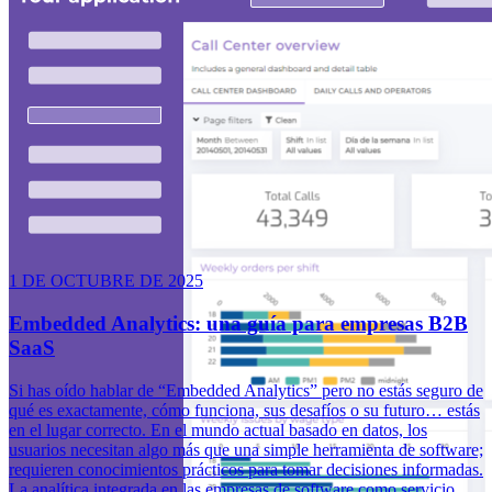
1 DE OCTUBRE DE 2025
Embedded Analytics: una guía para empresas B2B
SaaS
Si has oído hablar de “Embedded Analytics” pero no estás seguro de
qué es exactamente, cómo funciona, sus desafíos o su futuro… estás
en el lugar correcto. En el mundo actual basado en datos, los
usuarios necesitan algo más que una simple herramienta de software;
requieren conocimientos prácticos para tomar decisiones informadas.
La analítica integrada en las empresas de software como servicio