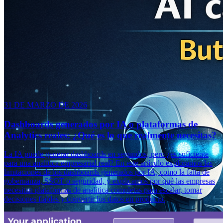
31 DE MARZO DE 2026
Dashboards generados por IA o plataformas de
Analytics reales: ¿Qué es lo que realmente necesitas?
La IA puede generar dashboards en segundos, pero ¿es suficiente
para una analítica empresarial real? En este artículo exploramos las
limitaciones de los dashboards generados por IA, como la falta de
gobernanza, SSOT o seguridad, y explicamos por qué las empresas
necesitan plataformas de analítica completas para escalar, tomar
decisiones fiables y convertir los datos en producto.