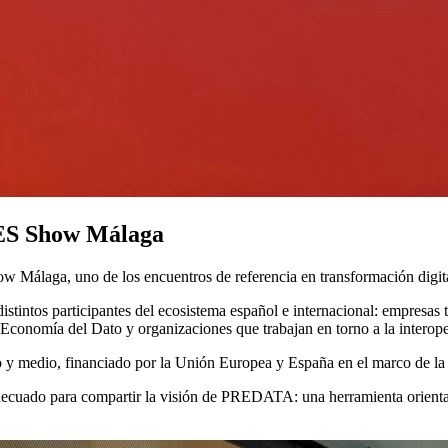
DES Show Málaga
álaga, uno de los encuentros de referencia en transformación digital, i
intos participantes del ecosistema español e internacional: empresas te
la Economía del Dato y organizaciones que trabajan en torno a la interop
y medio, financiado por la Unión Europea y España en el marco de la 
ecuado para compartir la visión de PREDATA: una herramienta orient