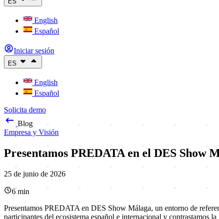
ES
English
Español
Iniciar sesión
ES
English
Español
Solicita demo
Blog
Empresa y Visión
Presentamos PREDATA en el DES Show Mála
25 de junio de 2026
6
min
Presentamos PREDATA en DES Show Málaga, un entorno de referencia p
participantes del ecosistema español e internacional y contrastamos la