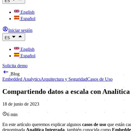
ES
English
Español
Iniciar sesión
ES
English
Español
Solicita demo
Blog
Embedded Analytics
Arquitectura y Seguridad
Casos de Uso
Compartiendo datos a escala con Analítica
18 de junio de 2023
6
min
En este artículo queremos explicar algunos
casos de uso
que están ca
denominada
Analítica Integrada
, también conocida como
Embedded